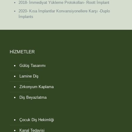
2018- İmmediyat Yükleme Protokolları- Roott İmplant
2020- Kısa İmplantlar Konvansiyonellere Karşı -Duplo
İmplants
HİZMETLER
Gülüş Tasarımı
Lamine Diş
Zirkonyum Kaplama
Diş Beyazlatma
Çocuk Diş Hekimliği
Kanal Tedavisi