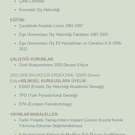
Çene Cerrahisi
Kozmetik Diş Hekimliği
EĞİTİM:
Çanakkale Anadolu Lisesi 1991-1997
Ege Üniversitesi Diş Hekimliği Fakültesi 1997-2002
Ege Üniversitesi Diş Eti Hastalıkları ve Cerrahisi A.D 2006-
2012
ÇALIŞTIĞI KURUMLAR:
Özel Muayenehane 2002-Devam Ediyor
2002-2006 BALIKESİR-ERDEK2006- İZMİR Devam
Ediyor
BİLİMSEL KURULUŞLARA ÜYELİK:
EDAD (Estetik Diş Hekimliği Akademisi Derneği)
TPD (Türk Periodontoloji Derneği)
EPA (Europen Periodontology)
YAYINLAR-MAKALELLER:
Farklı Protetik Yaklaşımların İmplant Çevresi Krestal Kemik
Yıkımına Etkisinin Değerlendirilmesi
Konvansiyonel Yöntem ile Modifiye Bağ Dokusu Grafiklerinin