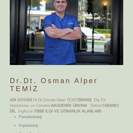
Dr.Dt. Osman Alper
TEMİZ
ADI SOYADI
:Dr.Dt.Osman Alper TEMİZ
BRANŞ
:Diş Eti
Hastalıkları ve Cerrahisi
AKADEMİK ÜNVANI
:Doktor
YABANCI
DİL
:İngilizce
TIBBİ İLGİ VE UZMANLIK ALANLARI:
Periodontoloji
İmplantoloji