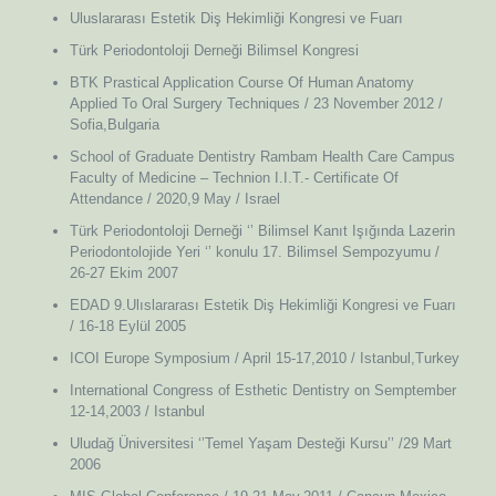
Uluslararası Estetik Diş Hekimliği Kongresi ve Fuarı
Türk Periodontoloji Derneği Bilimsel Kongresi
BTK Prastical Application Course Of Human Anatomy
Applied To Oral Surgery Techniques / 23 November 2012 /
Sofia,Bulgaria
School of Graduate Dentistry Rambam Health Care Campus
Faculty of Medicine – Technion I.I.T.- Certificate Of
Attendance / 2020,9 May / Israel
Türk Periodontoloji Derneği ‘’ Bilimsel Kanıt Işığında Lazerin
Periodontolojide Yeri ‘’ konulu 17. Bilimsel Sempozyumu /
26-27 Ekim 2007
EDAD 9.Ulıslararası Estetik Diş Hekimliği Kongresi ve Fuarı
/ 16-18 Eylül 2005
ICOI Europe Symposium / April 15-17,2010 / Istanbul,Turkey
International Congress of Esthetic Dentistry on Semptember
12-14,2003 / Istanbul
Uludağ Üniversitesi ‘’Temel Yaşam Desteği Kursu’’ /29 Mart
2006